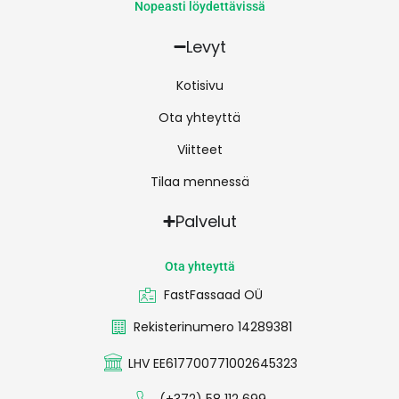
Nopeasti löydettävissä
Levyt
Kotisivu
Ota yhteyttä
Viitteet
Tilaa mennessä
Palvelut
Ota yhteyttä
FastFassaad OÜ
Rekisterinumero 14289381
LHV EE617700771002645323