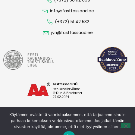
(+372) 58 112 699
info@fastfassaad.ee
(+372) 51 42 532
jyri@fastfassaad.ee
Käytämme evästeitä varmistaaksemme, että tarjoamme sinulle
parhaan kokemuksen verkkosivustollamme. Jos jatkat tämän
Tietosuojakäytäntö
sivuston käyttöä, oletamme, että olet tyytyväinen siihen.
Fastfassaad OÜ © 2026. Kaikki oikeudet pidätetään.