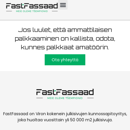
rappaus 6000 m²
Jos luulet, että ammattilaisen
palkkaaminen on kallista, odota,
kunnes palkkaat amatöörin.
Ota yhteyttä
FastFassaad on Viron kokenein julkisivujen kunnossapitoyritys,
joka huoltaa vuosittain yli 50 000 m2 julkisivuja.