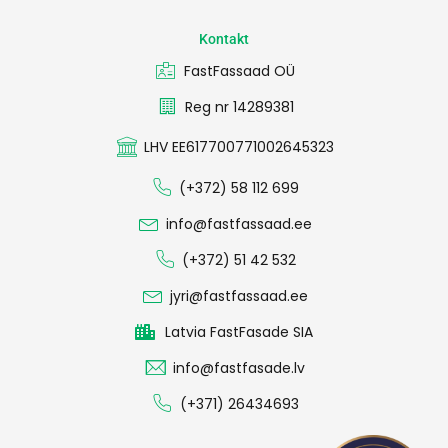
Kontakt
FastFassaad OÜ
Reg nr 14289381
LHV EE617700771002645323
(+372) 58 112 699
info@fastfassaad.ee
(+372) 51 42 532
jyri@fastfassaad.ee
Latvia FastFasade SIA
info@fastfasade.lv
(+371) 26434693