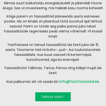
kliimas suurt kokkuhoidu energiakuludelt ja pikendab hoone
eluiga. See on investeering, mis hakkab kasu tooma koheselt.
Kõige parem on fassaaditöid planeerida aasta esimeses
pooles. Siis on kindel, et plaanitud tööd soovitud ajal tehtud
saavad. Parim on tööde aeg paika panna juba talvel.
Fassaaditööde tegemiseks peab olema vähemalt +5 kraadi
sooja.
FastFassaad on teinud fassaaditöid üle Eesti juba üle 15
aasta. Teostame töid nii krohv-, puit-, kui tuulutatavatele
fassaadidele. Uue kuue saavad nii kortermajad,
büroohooned, aga ka eramajad.
Fassaaditööd Tallinnas, Tartus, Pärnus ning kõikjal mujal üle
Eesti.
info@fastfassaad.ee
Küsi pakkumist siit või saada kiri
.
Tehtud tööd