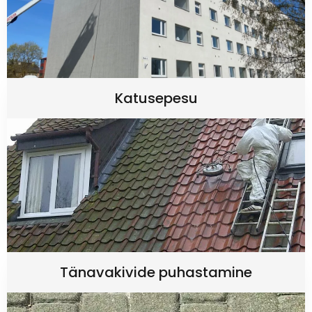
Katusepesu
Tänavakivide puhastamine