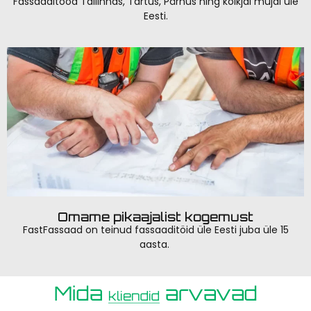
Fassaaditööd Tallinnas, Tartus, Pärnus ning kõikjal mujal üle
Eesti.
Omame pikaajalist kogemust
FastFassaad on teinud fassaaditöid üle Eesti juba üle 15
aasta.
Mida
arvavad
kliendid