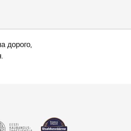
а дорого,
.