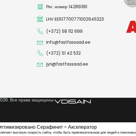
Рег. номер 14289381
LHV EE617700771002645323
(+372) 58 112 699
info@fastfassaad.ee
(+372) 51 42 532
jyri@fastfassaad.ee
026. Все права защищены.
птимизировано Серафинит - Акселератор
ключает высокую скорость сайта, чтобы быть привлекательным для людей и поисковы