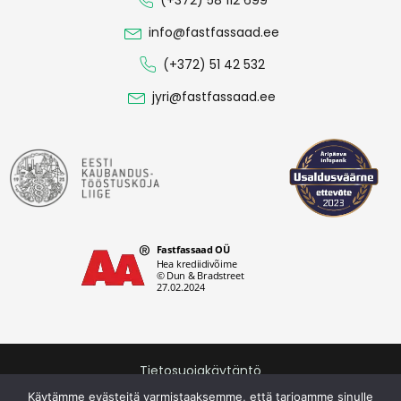
(+372) 58 112 699
info@fastfassaad.ee
(+372) 51 42 532
jyri@fastfassaad.ee
Tietosuojakäytäntö
Fastfassaad OÜ © 2026. Kaikki oikeudet pidätetään.
Käytämme evästeitä varmistaaksemme, että tarjoamme sinulle