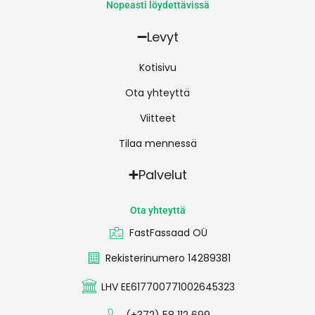
Nopeasti löydettävissä
Levyt
Kotisivu
Ota yhteyttä
Viitteet
Tilaa mennessä
Palvelut
Ota yhteyttä
FastFassaad OÜ
Rekisterinumero 14289381
LHV EE617700771002645323