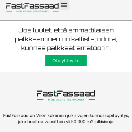
maalaus ja rappaus
Jos luulet, että ammattilaisen
palkkaaminen on kallista, odota,
kunnes palkkaat amatöörin.
Ota yhteyttä
FastFassaad on Viron kokenein julkisivujen kunnossapitoyritys,
joka huoltaa vuosittain yli 50 000 m2 julkisivuja.