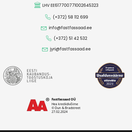
LHV EE617700771002645323
(+372) 58 112 699
info@fastfassaad.ee
(+372) 51 42 532
jyri@fastfassaad.ee