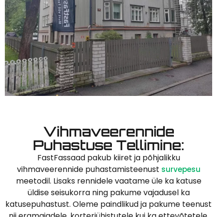
Vihmaveerennide
Puhastuse Tellimine:
FastFassaad pakub kiiret ja põhjalikku
vihmaveerennide puhastamisteenust
survepesu
meetodil. Lisaks rennidele vaatame üle ka katuse
üldise seisukorra ning pakume vajadusel ka
katusepuhastust. Oleme paindlikud ja pakume teenust
nii eramajadele, korteriühistutele kui ka ettevõtetele.