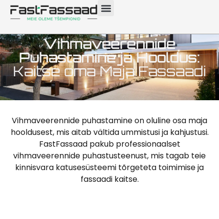
Vihmaveerennide
Puhastamine ja Hooldus:
Kaitse oma Maja Fassaadi
Vihmaveerennide puhastamine on oluline osa maja
hooldusest, mis aitab vältida ummistusi ja kahjustusi.
FastFassaad pakub professionaalset
vihmaveerennide puhastusteenust, mis tagab teie
kinnisvara katusesüsteemi tõrgeteta toimimise ja
fassaadi kaitse.