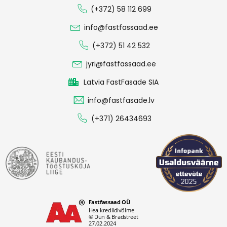
(+372) 58 112 699
info@fastfassaad.ee
(+372) 51 42 532
jyri@fastfassaad.ee
Latvia FastFasade SIA
info@fastfasade.lv
(+371) 26434693