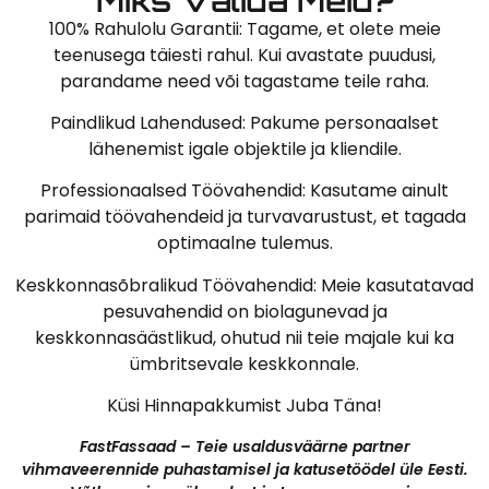
Miks Valida Meid?
100% Rahulolu Garantii: Tagame, et olete meie
teenusega täiesti rahul. Kui avastate puudusi,
parandame need või tagastame teile raha.
Paindlikud Lahendused: Pakume personaalset
lähenemist igale objektile ja kliendile.
Professionaalsed Töövahendid: Kasutame ainult
parimaid töövahendeid ja turvavarustust, et tagada
optimaalne tulemus.
Keskkonnasõbralikud Töövahendid: Meie kasutatavad
pesuvahendid on biolagunevad ja
keskkonnasäästlikud, ohutud nii teie majale kui ka
ümbritsevale keskkonnale.
Küsi Hinnapakkumist Juba Täna!
FastFassaad – Teie usaldusväärne partner
vihmaveerennide puhastamisel ja katusetöödel üle Eesti.