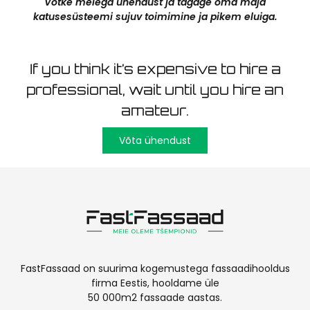
Võtke meiega ühendust ja tagage oma maja
katusesüsteemi sujuv toimimine ja pikem eluiga.
If you think it’s expensive to hire a
professional, wait until you hire an
amateur.
Võta ühendust
FastFassaad on suurima kogemustega fassaadihooldus
firma Eestis, hooldame üle
50 000m2 fassaade aastas.