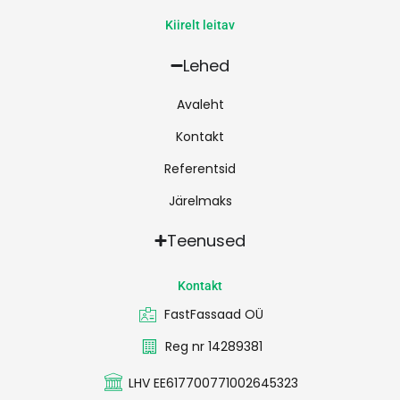
Kiirelt leitav
Lehed
Avaleht
Kontakt
Referentsid
Järelmaks
Teenused
Kontakt
FastFassaad OÜ
Reg nr 14289381
LHV EE617700771002645323