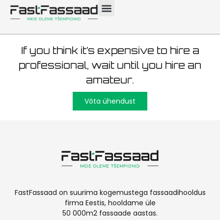
6000 m²
If you think it’s expensive to hire a
professional, wait until you hire an
amateur.
Võta ühendust
FastFassaad on suurima kogemustega fassaadihooldus
firma Eestis, hooldame üle
50 000m2 fassaade aastas.