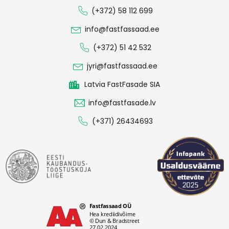
(+372) 58 112 699
info@fastfassaad.ee
(+372) 51 42 532
jyri@fastfassaad.ee
Latvia FastFasade SIA
info@fastfasade.lv
(+371) 26434693