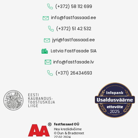
(+372) 58 112 699
info@fastfassaad.ee
(+372) 51 42 532
jyri@fastfassaad.ee
Latvia FastFasade SIA
info@fastfasade.lv
(+371) 26434693