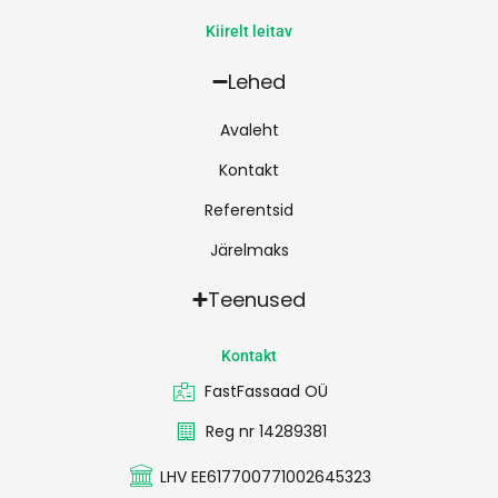
Kiirelt leitav
Lehed
Avaleht
Kontakt
Referentsid
Järelmaks
Teenused
Kontakt
FastFassaad OÜ
Reg nr 14289381
LHV EE617700771002645323