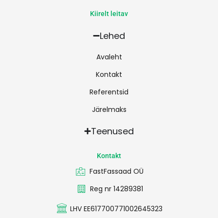
Kiirelt leitav
Lehed
Avaleht
Kontakt
Referentsid
Järelmaks
Teenused
Kontakt
FastFassaad OÜ
Reg nr 14289381
LHV EE617700771002645323