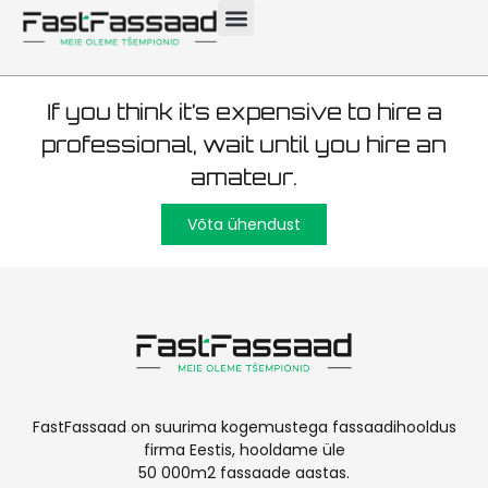
Tartu 1200m2
If you think it’s expensive to hire a
professional, wait until you hire an
amateur.
Võta ühendust
FastFassaad on suurima kogemustega fassaadihooldus
firma Eestis, hooldame üle
50 000m2 fassaade aastas.