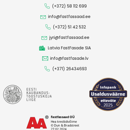
(+372) 58 112 699
info@fastfassaad.ee
(+372) 51 42 532
jyri@fastfassaad.ee
Latvia FastFasade SIA
info@fastfasade.lv
(+371) 26434693