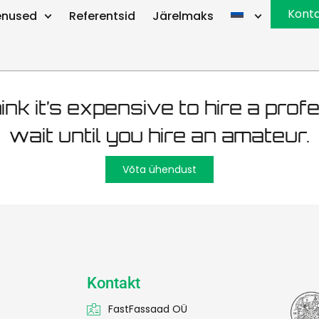
hooldus Tar
Kont
enused
Referentsid
Järelmaks
hink it’s expensive to hire a prof
wait until you hire an amateur.
Võta ühendust
Kontakt
FastFassaad OÜ