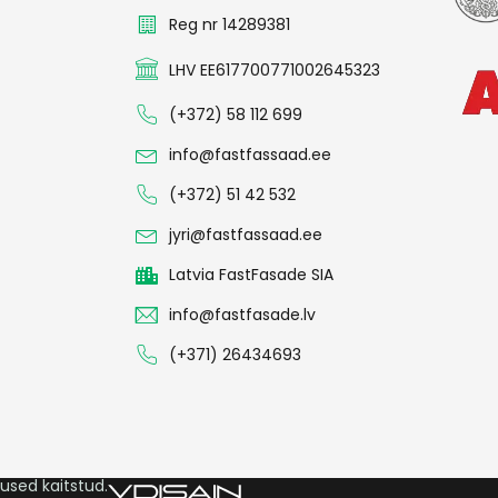
Reg nr 14289381
LHV EE617700771002645323
(+372) 58 112 699
info@fastfassaad.ee
(+372) 51 42 532
jyri@fastfassaad.ee
Latvia FastFasade SIA
info@fastfasade.lv
(+371) 26434693
used kaitstud.