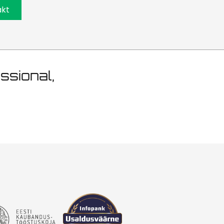
tu 450m2
akt
essional,