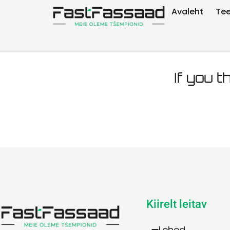
Fassaadi
Avaleht
Te
If you t
Kiirelt leitav
Lehed