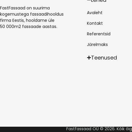
FastFassaad on suurima
Avaleht
kogemustega fassaadihooldus
firma Eestis, hooldame üle
Kontakt
50 000m2 fassaade aastas.
Referentsid
Järelmaks
Teenused
Fastfassaad OÜ © 2026. Kõik õig